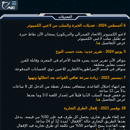
التحديثات
6 أغسطس 2024 - تعديلات الخبرة والسلب من لاعبي الكمبيوتر
لاعبو الكمبيوتر (الاتحاد الفيدرالي والدريكون) يمنحان الآن نقاط خبرة.
تم تقليل سلب لاعبي الكمبيوتر.
عرض التفاصيل
هنا
.
5 يونيو 2024 - تقرير جديد: بحث حسب النوع
يتوافر الآن تقرير جديد يسرد قائمة الأجرام في المجرة، وقابلة للفرز
حسب معايير مختلفة.
متوافر في قسم الإمبراطورية/التقارير للاعبين ذوي الحسابات المدفوعة.
7 ديسمبر 2023 - زيادة سرعة تعافي القواعد بعد احتلالها ونهبها
بعد انتهاء احتلال القاعدة، ستتعافى بمقدار نقطة من الدخل كل 8 ساعات
بدلاً من 12 ساعة.
تم خفض قيمة السلب الدُنيا قليلاً في إصدار اللعبة 3.0 وما بعدها.
عرض التفاصيل
هنا
.
28 نوفمبر 2023 - إقفال الطرق التجارية
عند إلغاء طريق تجاري، يحصل كل طرف فيه على 50% من قيمته. يدخل
بعدها الطريق التجاري حالة "الإقفال" لمدة 12 أو 24 ساعة.
نهب القاعدة يمنح المهاجم 50% من تكلفة أي طرق تجارية قيد الإقفال.
عرض التفاصيل
هنا
.